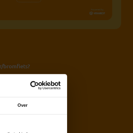
r/bromfiets?
ie jou helpen slagen
tig in je eigen tempo
Over
ce ben je verzekerd