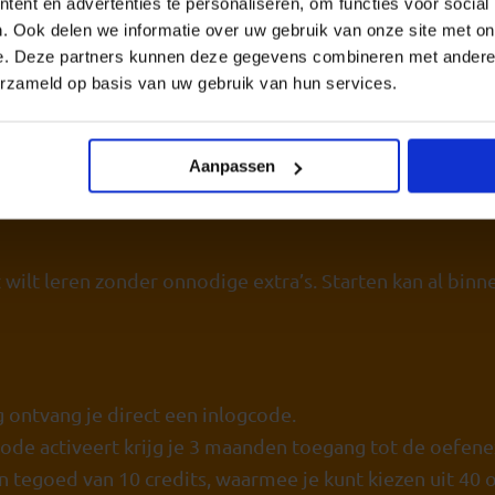
ent en advertenties te personaliseren, om functies voor social
. Ook delen we informatie over uw gebruik van onze site met on
ket
e. Deze partners kunnen deze gegevens combineren met andere i
erzameld op basis van uw gebruik van hun services.
ket oefen je voordelig én doelgericht voor je theorie-e
stische CBR-oefenexamens
die sterk lijken op het echte
Aanpassen
j het CBR gesteld worden. Als je goed oefent met de o
nt wilt leren zonder onnodige extra’s. Starten kan al bin
g ontvang je direct een inlogcode.
code activeert krijg je 3 maanden toegang tot de oefen
n tegoed van 10 credits, waarmee je kunt kiezen uit 40