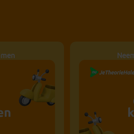
xamen
Neem 