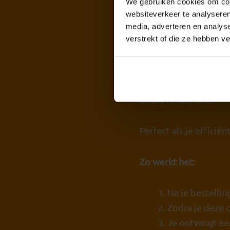
We gebruiken cookies om cont
websiteverkeer te analyseren
Standaard pak
media, adverteren en analys
verstrekt of die ze hebben v
Met het Standaard Pak
toegang tot
10 reali
vragen zoals deze bi
straks in één keer
.
Perfect als je efficië
Zo werkt het:
Na je bestellin
Zodra je deze 
Je ontvangt ee