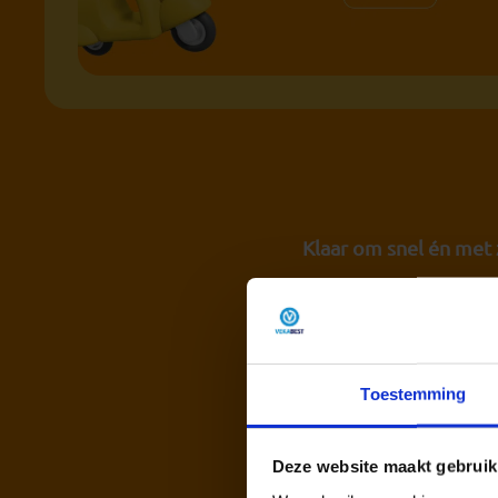
Klaar om snel én met
Bij
nujetheoriehalen.n
op de manier die bij j
leert — wij hebben he
Toestemming
Met realistische oef
Deze website maakt gebruik
van een sterke voorbe