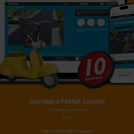
Standaard Pakket Scooter
10 examens oefenen
14,35
SNEL EN EFFICIËNT SLAGEN