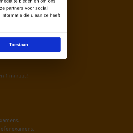
 media te bieden en om ons
ze partners voor social
nformatie die u aan ze heeft
xamen. Je krijgt
 examen en bevatten
Toestaan
efenexamens
slaag jij
nen 1 minuut!
examens.
 oefenexamens.