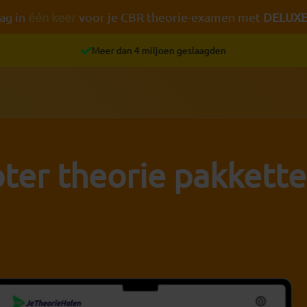
ag in
één keer
voor je CBR theorie-examen met
DELUX
Meer dan 4 miljoen geslaagden
ter theorie pakkett