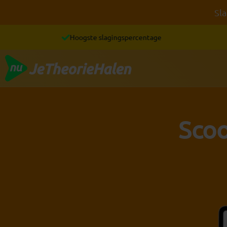
Ga
Sla
naar
de
Hoogste slagingspercentage
inhoud
Scoo