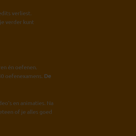
its verliest.
je verder kunt
ren én oefenen.
t 40 oefenexamens.
De
eo’s en animaties. Na
eteen of je alles goed