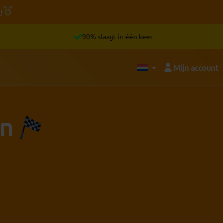
E
!
90% slaagt in één keer
Mijn account
en