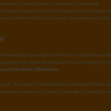
amen dat je start gaat er 1 credit van je tegoed af.
fenexamen pauzeren en later afmaken, zodat je geen cred
amens oefenen? Dan kun je simpel ‘opwaarderen’ zodat 
t
t bereid je je grondig voor met een combinatie van le
toegang tot de online speedcursus én 5 uur toegang to
erg op het echte CBR-examen.
at uit 14 compacte hoofdstukken boordevol heldere vid
 je kennis met een set pittige oefenvragen. Zo weet je m