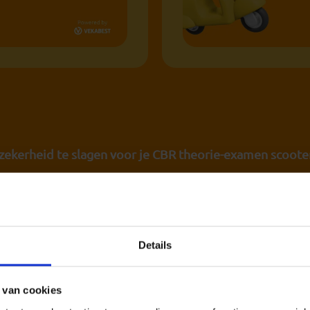
 zekerheid te slagen voor je CBR theorie-examen scoote
l
kies je uit drie zorgvuldig samengestelde pakketten d
e past. Of je nu supersnel door de stof wilt of liever rus
t perfecte pakket voor jou.
Details
enexamens, slimme leermethodes en toegang op elk devi
 van cookies
reiding. Zo ga je vol vertrouwen het CBR-examen in.