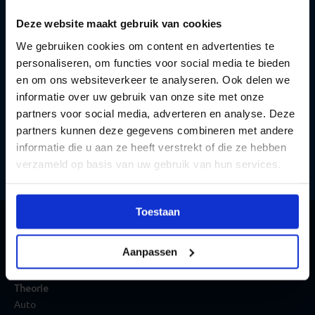
I
In 1 dag klaar voor je examen
Deze website maakt gebruik van cookies
G
Gegarandeerd slagen met dit pakket
We gebruiken cookies om content en advertenties te
personaliseren, om functies voor social media te bieden
en om ons websiteverkeer te analyseren. Ook delen we
Direct bestellen
informatie over uw gebruik van onze site met onze
partners voor social media, adverteren en analyse. Deze
Meer informatie
partners kunnen deze gegevens combineren met andere
informatie die u aan ze heeft verstrekt of die ze hebben
verzameld op basis van uw gebruik van hun services.
Toestaan
Aanpassen
Theorie
Auto