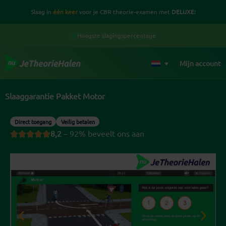
Ga
Slaag in
één keer
voor je CBR theorie-examen met
DELUXE
!
naar
de
Hoogste slagingspercentage
inhoud
Mijn account
Slaaggarantie Pakket Motor
Direct toegang
Veilig betalen
8,2
– 92% beveelt ons aan