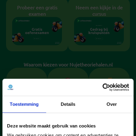
Probeer een gratis
Neem een kijkje in de
examen
cursus
Waarom kiezen voor Nujetheoriehalen.nl
90%
Oefen
Snel &
slaagt in
zoals bij
Eenvoudi
Toestemming
Details
Over
één keer
het CBR
g
Met het
Realistisc
Binnen 2
hoogte
he
minuten
Deze website maakt gebruik van cookies
slagingsp
examens,
aan de
We gebruiken cookies om content en advertenties te