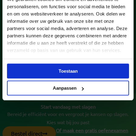
ercentag
direct &
slag.
personaliseren, om functies voor social media te bieden
e van
makkelijk
Geen
en om ons websiteverkeer te analyseren. Ook delen we
Nederlan
online.
gedoe,
informatie over uw gebruik van onze site met onze
d, gingen
wel
partners voor social media, adverteren en analyse. Deze
partners kunnen deze gegevens combineren met andere
miljoene
resultaat.
informatie die u aan ze heeft verstrekt of die ze hebben
n
verzameld op basis van uw gebruik van hun services.
kandidate
n je al
voor.
Toestaan
Aanpassen
Start vandaag met slagen
Bereid je efficiënt voor en vergroot je kansen op slagen.
Kies wat bij jou past
Of maak een gratis oefenexamen
Bestel direct