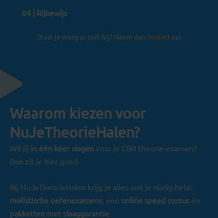
04 | Rijbewijs
Staat je vraag er niet bij? Neem dan
contact
op!
Waarom kiezen voor
NuJeTheorieHalen?
Wil jij
in één keer
slagen
voor je CBR theorie-examen?
Dan zit je hier goed.
Bij NuJeTheorieHalen krijg je alles wat je nodig hebt:
realistische oefenexamens
, een
online speed cursus
én
pakketten met slaaggarantie
.