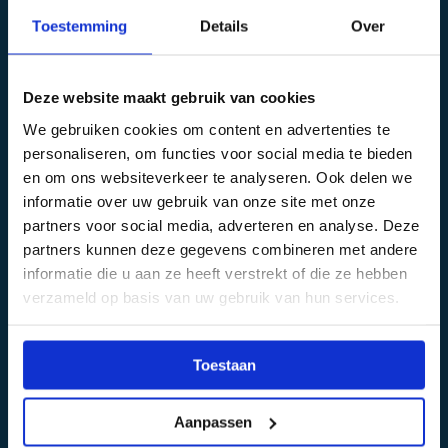
Toestemming
Details
Over
Lees meer reviews
Deze website maakt gebruik van cookies
We gebruiken cookies om content en advertenties te
Veelgestelde vragen
personaliseren, om functies voor social media te bieden
en om ons websiteverkeer te analyseren. Ook delen we
01 | Pakketten
informatie over uw gebruik van onze site met onze
partners voor social media, adverteren en analyse. Deze
partners kunnen deze gegevens combineren met andere
Hoe snel heb ik toegang tot mijn pakket na aankoop?
informatie die u aan ze heeft verstrekt of die ze hebben
verzameld op basis van uw gebruik van hun services.
Bieden jullie pakketten voor alle
voertuigcategorieën aan?
Toestaan
Zijn er ook pakketten beschikbaar in andere talen?
Aanpassen