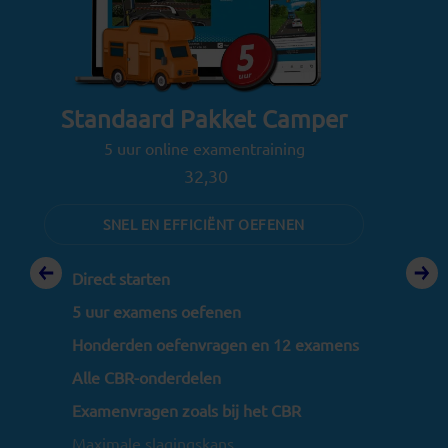
Standaard Pakket Camper
E
5 uur online examentraining
32,30
SNEL EN EFFICIËNT OEFENEN
D
Direct starten
1
5 uur examens oefenen
Honderden oefenvragen en 12 examens
A
Alle CBR-onderdelen
E
Examenvragen zoals bij het CBR
M
Maximale slagingskans