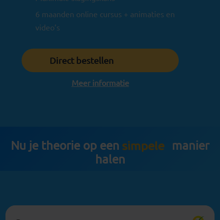
6
6 maanden online cursus + animaties en
v
video’s
Direct bestellen
Meer informatie
Nu je theorie op een
manier
simpele
halen