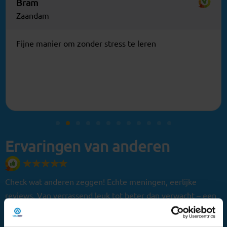
Bram
Zaandam
Fijne manier om zonder stress te leren
Ervaringen van anderen
Check wat anderen zeggen! Echte meningen, eerlijke
reviews. Van verrassend leuk tot beter dan verwacht – een
greep uit onze reviews!