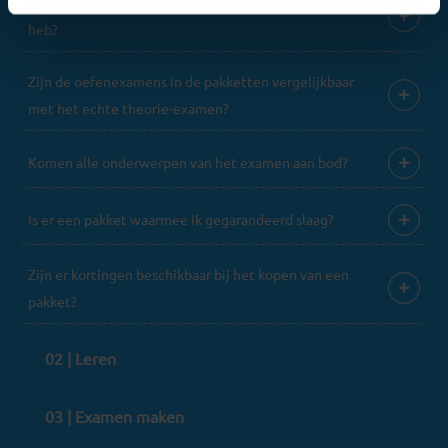
Kan ik mijn pakket upgraden als ik meer tijd nodig
heb?
Zijn de oefenexamens in de pakketten vergelijkbaar
met het echte theorie-examen?
Komen alle onderwerpen van het examen aan bod?
Is er een pakket waarmee ik gegarandeerd slaag?
Zijn er kortingen beschikbaar bij het kopen van een
pakket?
02 | Leren
03 | Examen maken