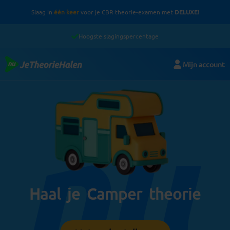
Ga
Slaag in
één keer
voor je CBR theorie-examen met
DELUXE
!
naar
de
Hoogste slagingspercentage
inhoud
Mijn account
Haal je
Camper
theorie