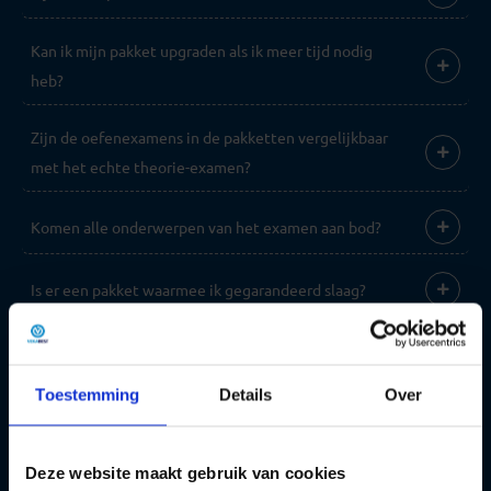
Kan ik mijn pakket upgraden als ik meer tijd nodig
heb?
Zijn de oefenexamens in de pakketten vergelijkbaar
met het echte theorie-examen?
Komen alle onderwerpen van het examen aan bod?
Is er een pakket waarmee ik gegarandeerd slaag?
Zijn er kortingen beschikbaar bij het kopen van een
pakket?
Toestemming
Details
Over
02 | Leren
Deze website maakt gebruik van cookies