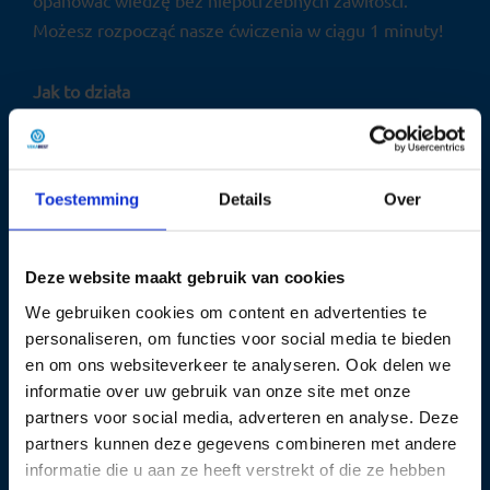
opanować wiedzę bez niepotrzebnych zawiłości.
Możesz rozpocząć nasze ćwiczenia w ciągu 1 minuty!
Jak to działa
Po opłaceniu zamówienia, otrzymasz od razu
kod do zalogowania się.
Toestemming
Details
Over
Po aktywowaniu kodu, dostaniesz dostęp na
2,5 godziny do 25 ćwiczeń egzaminacyjnych.
Czas będzie liczyć się od momentu rozpoczęcia
Deze website maakt gebruik van cookies
ćwiczeń. Jeśli będziesz musiał w międzyczasie
We gebruiken cookies om content en advertenties te
wyjść, możesz kontynuować ćwiczenia po
personaliseren, om functies voor social media te bieden
powrocie przez pozostały czas.
en om ons websiteverkeer te analyseren. Ook delen we
Chcesz otrzymać więcej ćwiczeń
informatie over uw gebruik van onze site met onze
egzaminacyjnych? Kup bardziej zaawansowany
partners voor social media, adverteren en analyse. Deze
partners kunnen deze gegevens combineren met andere
pakiet i ćwicz dalej!
informatie die u aan ze heeft verstrekt of die ze hebben