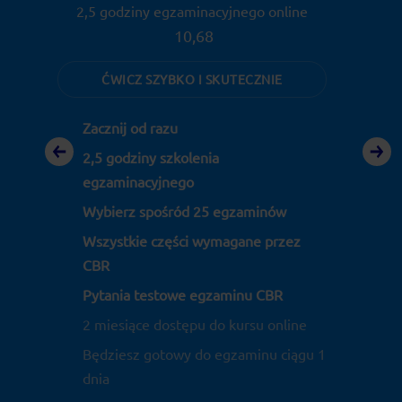
2,5 godziny egzaminacyjnego online
10,68
OP
ĆWICZ SZYBKO I SKUTECZNIE
Zacznij od razu
Z
2,5 godziny szkolenia
egzaminacyjnego
Wybierz spośród 25 egzaminów
W
Wszystkie części wymagane przez
CBR
P
Pytania testowe egzaminu CBR
2
2 miesiące dostępu do kursu online
B
Będziesz gotowy do egzaminu ciągu 1
d
dnia