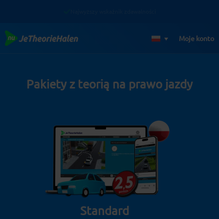
Przejdź
Najwyższy wskaźnik zdawalności
do
treści
Moje konto
Pakiety z teorią na prawo jazdy
Standard