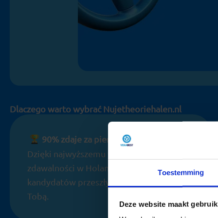
Dlaczego warto wybrać Nujetheoriehalen.nl
90% zdaje za pierwszym podejściem
Dzięki najwyższemu wskaźnikowi
zdawalności w Holandii, miliony
Toestemming
kandydatów przeszły już tę drogę przed
Tobą.
Deze website maakt gebruik