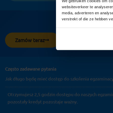
We gebruiken cookies om cont
websiteverkeer te analyseren
media, adverteren en analys
verstrekt of die ze hebben v
Przygotuj się s
Wypróbuj bezpłatny egza
Zamów teraz
Często zadawane pytania
Jak długo będę mieć dostęp do szkolenia egzaminac
Otrzymujesz 2,5 godzin dostępu do naszych egzamin
pozostały kredyt pozostaje ważny.