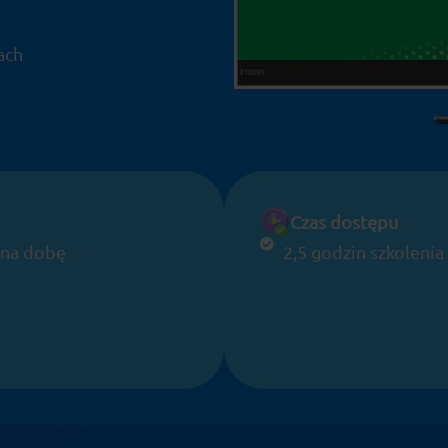
ach
Czas dostępu
 na dobę
2,5 godzin szkoleni