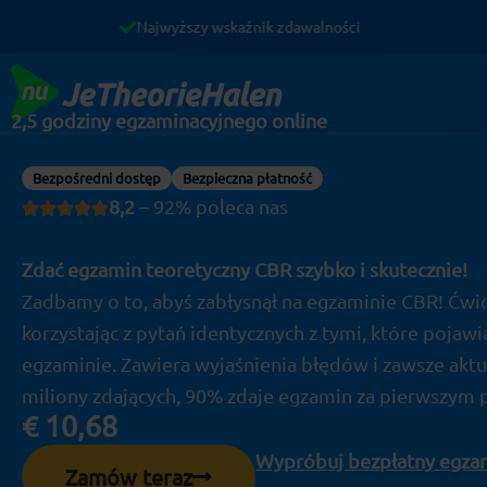
Przejdź
Najwyższy wskaźnik zdawalności
do
treści
2,5 godziny egzaminacyjnego online
Bezpośredni dostęp
Bezpieczna płatność
8,2
– 92% poleca nas
Zdać egzamin teoretyczny CBR szybko i skutecznie!
Zadbamy o to, abyś zabłysnął na egzaminie CBR! Ćwi
korzystając z pytań identycznych z tymi, które pojaw
egzaminie. Zawiera wyjaśnienia błędów i zawsze aktu
miliony zdających, 90% zdaje egzamin za pierwszym 
€
10,68
Wypróbuj bezpłatny egza
Zamów teraz