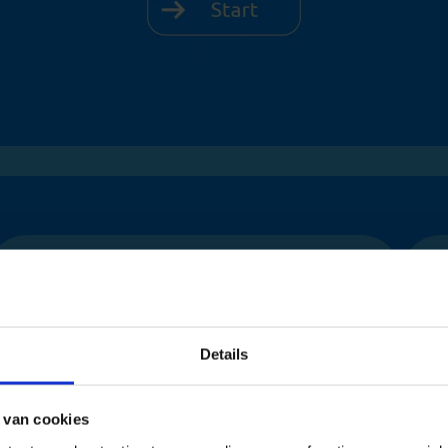
Ćwicz zgodnie z prawdziwą metodą
CBR
Z
Realistyczne egzaminy, bezpośrednie i
t
Details
łatwe online
 van cookies