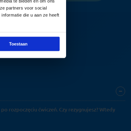
 media te bieden en om ons
ze partners voor social
nformatie die u aan ze heeft
co Ci odpowiada.
Toestaan
 po rozpoczęciu ćwiczeń. Czy rezygnujesz? Wtedy