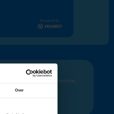
Szybko i prosto
acznij w ciągu 2 minut. Bez kłopotów,
ylko wyniki.
Over