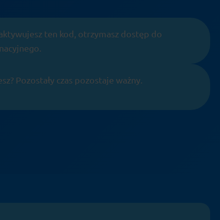
o aktywujesz ten kod, otrzymasz dostęp do
nacyjnego.
esz? Pozostały czas pozostaje ważny.