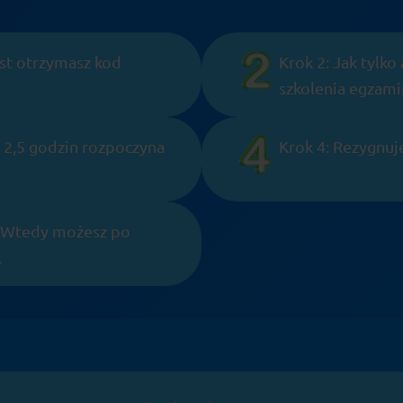
st otrzymasz kod
Krok 2: Jak tylk
szkolenia egzami
: 2,5 godzin rozpoczyna
Krok 4: Rezygnuj
? Wtedy możesz po
.