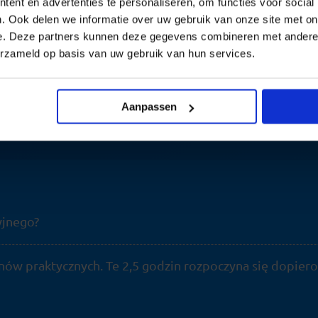
ent en advertenties te personaliseren, om functies voor social
. Ook delen we informatie over uw gebruik van onze site met on
e. Deze partners kunnen deze gegevens combineren met andere i
erzameld op basis van uw gebruik van hun services.
Zacznij od sukcesu już dziś
kutecznie i zwiększ swoje szanse na sukces. Wybierz to, 
min
Aanpassen
yjnego?
ów praktycznych. Te 2,5 godzin rozpoczyna się dopiero