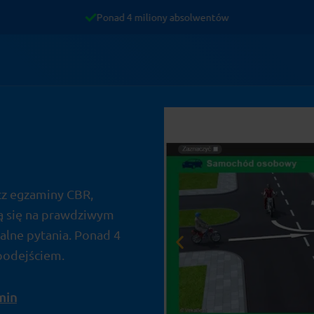
Ponad 4 miliony absolwentów
cz egzaminy CBR,
ią się na prawdziwym
alne pytania. Ponad 4
podejściem.
min