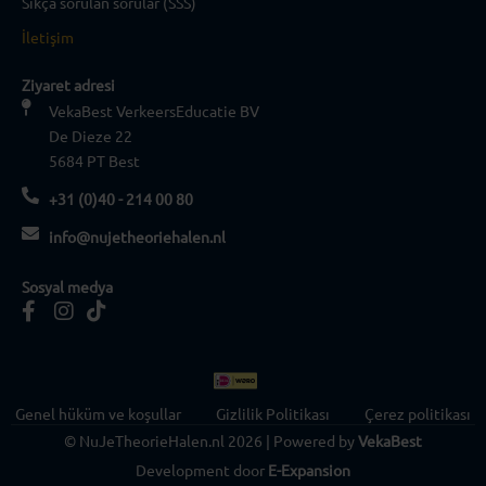
Sıkça sorulan sorular (SSS)
İletişim
Ziyaret adresi
VekaBest VerkeersEducatie BV
De Dieze 22
5684 PT Best
+31 (0)40 - 214 00 80
info@nujetheoriehalen.nl
Sosyal medya
Genel hüküm ve koşullar
Gizlilik Politikası
Çerez politikası
© NuJeTheorieHalen.nl 2026 | Powered by
VekaBest
Development door
E-Expansion