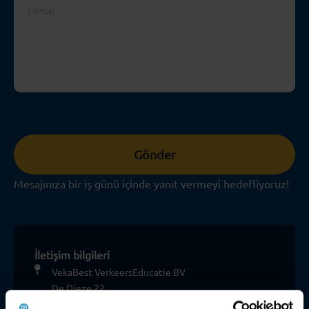
Gönder
Mesajınıza bir iş günü içinde yanıt vermeyi hedefliyoruz!
İletişim bilgileri
VekaBest VerkeersEducatie BV
De Dieze 22
5684 PT Best