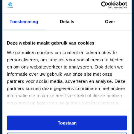
Toestemming
Details
Over
Deze website maakt gebruik van cookies
We gebruiken cookies om content en advertenties te
Scooter theorie
Taxi theorie pakketten
personaliseren, om functies voor social media te bieden
pakketten
en om ons websiteverkeer te analyseren. Ook delen we
Standaard Pakket
Standaard Pakket
Taxi
informatie over uw gebruik van onze site met onze
Scooter
partners voor social media, adverteren en analyse. Deze
12,60
14,35
partners kunnen deze gegevens combineren met andere
informatie die u aan ze heeft verstrekt of die ze hebben
Zamów
Zamów
teraz
verzameld op basis van uw gebruik van hun services.
teraz
Toestaan