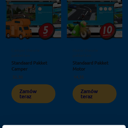
Camper theorie
Motor theorie
pakketten
pakketten
Standaard Pakket
Standaard Pakket
Camper
Motor
32,30
14,35
Zamów
Zamów
teraz
teraz