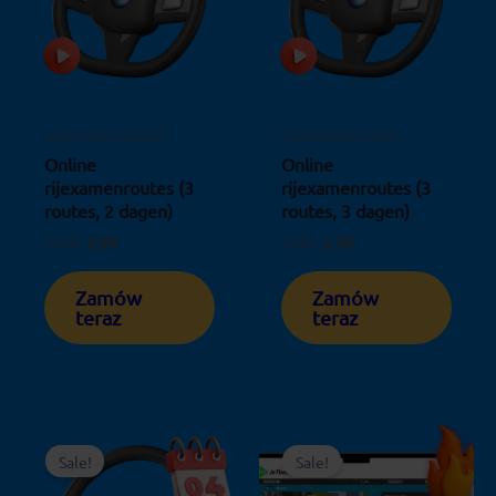
Rijexamenroutes
Rijexamenroutes
Online
Online
rijexamenroutes (3
rijexamenroutes (3
routes, 2 dagen)
routes, 3 dagen)
7,49
3,99
8,49
5,99
Zamów
Zamów
teraz
teraz
Pierwotna
Aktualna
Pierwotna
Aktualna
cena
cena
cena
cena
Sale!
Sale!
wynosiła:
wynosi:
wynosiła:
wynosi:
9,99.
7,99.
19,25.
9,50.