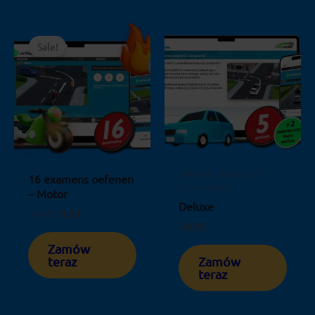
Pierwotna
Aktualna
cena
cena
Sale!
wynosiła:
wynosi:
19,25.
9,50.
Pakiety z teorią na
16 examens oefenen
prawo jazdy
– Motor
Deluxe
19,25
9,50
26,95
Zamów
teraz
Zamów
teraz