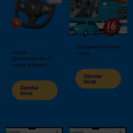
Rijexamenroutes
16 examens oefenen
Online
– Auto
rijexamenroutes (3
19,25
9,50
routes, 4 dagen)
9,99
7,99
Zamów
teraz
Zamów
teraz