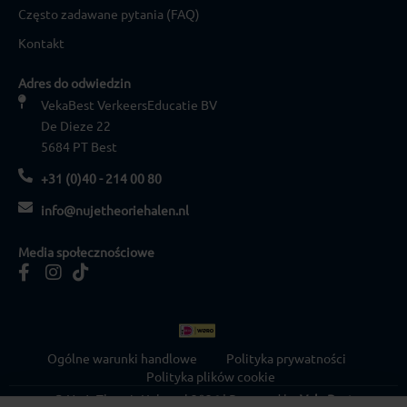
Często zadawane pytania (FAQ)
Kontakt
Adres do odwiedzin
VekaBest VerkeersEducatie BV
De Dieze 22
5684 PT Best
+31 (0)40 - 214 00 80
info@nujetheoriehalen.nl
Media społecznościowe
Ogólne warunki handlowe
Polityka prywatności
Polityka plików cookie
© NuJeTheorieHalen.nl 2026 | Powered by
VekaBest