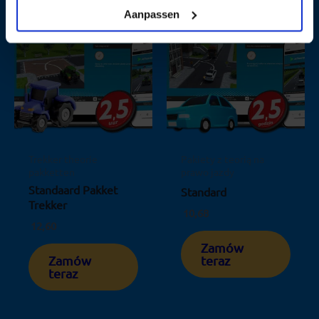
Aanpassen
Trekker theorie
Pakiety z teorią na
pakketten
prawo jazdy
Standaard Pakket
Standard
Trekker
10,68
12,60
Zamów
Zamów
teraz
teraz