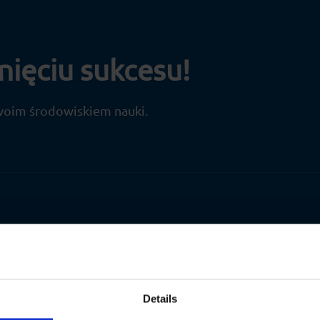
ięciu sukcesu!
swoim środowiskiem nauki.
Details