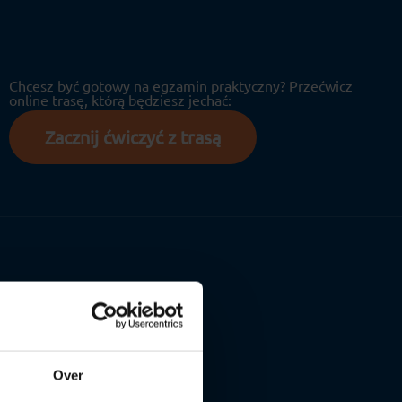
Chcesz być gotowy na egzamin praktyczny? Przećwicz
online trasę, którą będziesz jechać:
Zacznij ćwiczyć z trasą
Over