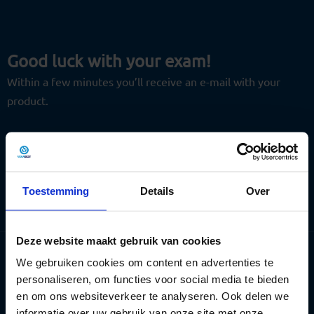
Skip
to
content
Good luck with your exam!
Within a few minutes you’ll receive an e-mail with your
product.
Want to be prepared for your practical exam as well?
Practice the route you will drive online:
Start practicing your exam route
Toestemming
Details
Over
Deze website maakt gebruik van cookies
We gebruiken cookies om content en advertenties te
personaliseren, om functies voor social media te bieden
en om ons websiteverkeer te analyseren. Ook delen we
informatie over uw gebruik van onze site met onze